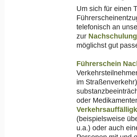
Um sich für einen 
Führerscheinentzug
telefonisch an uns
zur
Nachschulung
möglichst gut pass
Führerschein Na
Verkehrsteilnehmer
im Straßenverkehr
substanzbeeinträch
oder Medikamente
Verkehrsauffälligk
(beispielsweise üb
u.a.) oder auch ei
Personen mit und o