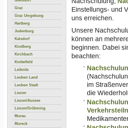
Nachschulung,
Na
Gleisdorf
Graz
Einstellungs- und 
Graz Umgebung
uns erreichen.
Hartberg
Unsere Nachschulu
Judenburg
können an mehrere
Kalsdorf
beginnen. Dabei si
Kindberg
Kirchbach
beachten:
Knittelfeld
Nachschulu
Leibnitz
(Nachschulung
Leoben Land
im Straßenve
Leoben Stadt
die Wiederho
Liezen
Nachschulung
Liezen/Aussee
Liezen/Gröbming
Verkehrsteil
Murau
Medikamente
Mureck
Nachschulung