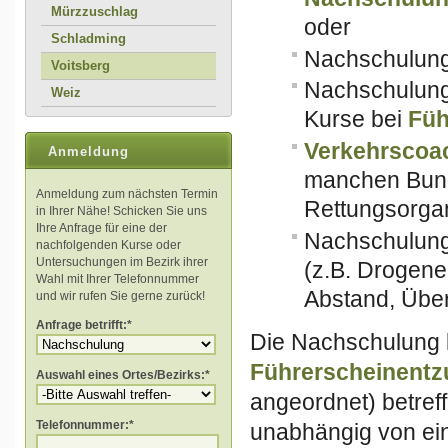
Mürzzuschlag
oder
Schladming
Nachschulung
Voitsberg
Nachschulung 
Weiz
Kurse bei
Füh
Verkehrscoa
Anmeldung
manchen Bund
Anmeldung zum nächsten Termin
Rettungsorgan
in Ihrer Nähe! Schicken Sie uns
Ihre Anfrage für eine der
Nachschulung 
nachfolgenden Kurse oder
Untersuchungen im Bezirk ihrer
(z.B. Drogene
Wahl mit Ihrer Telefonnummer
Abstand, Über
und wir rufen Sie gerne zurück!
Anfrage betrifft:*
Die Nachschulung 
Führerscheinentz
Auswahl eines Ortes/Bezirks:*
angeordnet) betref
Telefonnummer:*
unabhängig von ei